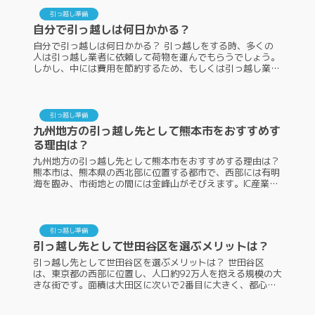
引っ越し準備
自分で引っ越しは何日かかる？
自分で引っ越しは何日かかる？ 引っ越しをする時、多くの
人は引っ越し業者に依頼して荷物を運んでもらうでしょう。
しかし、中には費用を節約するため、もしくは引っ越し業者
の都合がつかなかったために、自分で引っ越しをする人もい
るでしょう。自分で引っ越...
引っ越し準備
九州地方の引っ越し先として熊本市をおすすめす
る理由は？
九州地方の引っ越し先として熊本市をおすすめする理由は？
熊本市は、熊本県の西北部に位置する都市で、西部には有明
海を臨み、市街地との間には金峰山がそびえます。IC産業を
中心とした工業も活発で、2012年には政令指定都市に移行
しました。今回は、...
引っ越し準備
引っ越し先として世田谷区を選ぶメリットは？
引っ越し先として世田谷区を選ぶメリットは？ 世田谷区
は、東京都の西部に位置し、人口約92万人を抱える規模の大
きな街です。面積は大田区に次いで2番目に大きく、都心と
住宅地の狭間にあることから、若者からファミリー層まで幅
広い人気を誇っています。...