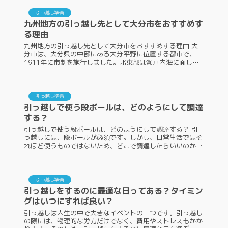
引っ越し準備
九州地方の引っ越し先として大分市をおすすめす
る理由
九州地方の引っ越し先として大分市をおすすめする理由 大
分市は、大分県の中部にある大分平野に位置する都市で、
1911年に市制を施行しました。北東部は瀬戸内海に面し、
瀬戸内海気候に属した温暖な気候で、市内には古墳や石仏な
ど、貴重な史跡や文化財が...
引っ越し準備
引っ越しで使う段ボールは、どのようにして調達
する？
引っ越しで使う段ボールは、どのようにして調達する？ 引
っ越しには、段ボールが必須です。しかし、日常生活ではそ
れほど使うものではないため、どこで調達したらいいのかわ
からないという人もいるでしょう。引っ越しに使う段ボール
は、有料で入手することも...
引っ越し準備
引っ越しをするのに最適な日ってある？タイミン
グはいつにすれば良い？
引っ越しは人生の中で大きなイベントの一つです。引っ越し
の際には、物理的な労力だけでなく、費用やストレスもかか