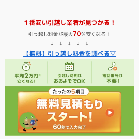
１番安い引越し業者が見つかる！
70
引っ越し料金が最大
％安くなる！
↓ ↓ ↓ ↓ ↓
【無料】引っ越し料金を調べる▽