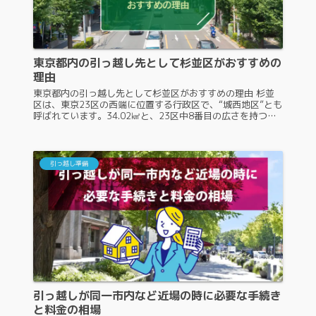
東京都内の引っ越し先として杉並区がおすすめの
理由
東京都内の引っ越し先として杉並区がおすすめの理由 杉並
区は、東京23区の西端に位置する行政区で、“城西地区”とも
呼ばれています。34.02㎢と、23区中8番目の広さを持つ住
宅都市で、妙正寺川、善福寺川、神田川という3つの川が流
れています。こ...
引っ越し準備
引っ越しが同一市内など近場の時に必要な手続き
と料金の相場