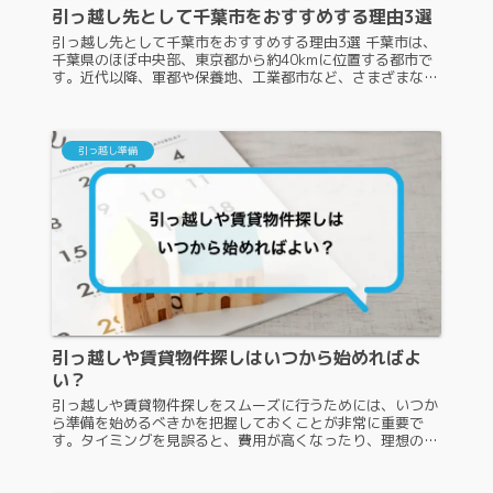
引っ越し先として千葉市をおすすめする理由3選
引っ越し先として千葉市をおすすめする理由3選 千葉市は、
千葉県のほぼ中央部、東京都から約40kmに位置する都市で
す。近代以降、軍都や保養地、工業都市など、さまざまな役
割を担っていて、千葉都心、幕張新都心、蘇我副都心の3つ
の都心を軸とした都市...
引っ越し準備
引っ越しや賃貸物件探しはいつから始めればよ
い？
引っ越しや賃貸物件探しをスムーズに行うためには、いつか
ら準備を始めるべきかを把握しておくことが非常に重要で
す。タイミングを見誤ると、費用が高くなったり、理想の物
件が見つからない可能性があります。この記事では、引っ越
しや賃貸物件探しを始めるの...