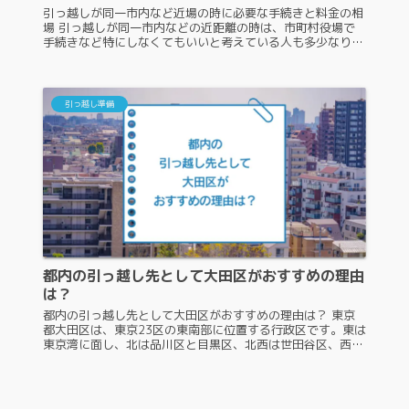
引っ越しが同一市内など近場の時に必要な手続きと料金の相
場 引っ越しが同一市内などの近距離の時は、市町村役場で
手続きなど特にしなくてもいいと考えている人も多少なりと
もいるでしょう。また、引っ越しが同一市内などの近場だ
と、引っ越しの料金も低めな...
引っ越し準備
都内の引っ越し先として大田区がおすすめの理由
は？
都内の引っ越し先として大田区がおすすめの理由は？ 東京
都大田区は、東京23区の東南部に位置する行政区です。東は
東京湾に面し、北は品川区と目黒区、北西は世田谷区、西と
南は多摩川を挟んで神奈川県川崎市に隣接していて、東京23
区の中でももっとも広...