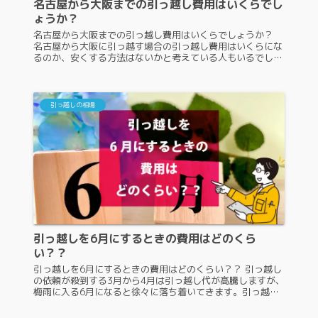
名古屋から大阪までの引っ越し費用はいくらでし
ょうか？
名古屋から大阪までの引っ越し費用はいくらでしょうか？
名古屋から大阪に引っ越す場合の引っ越し費用はいくらにな
るのか、安くする方法はないかと考えている人もいるでしょ
う。名古屋と大阪は近いというイメージを持つ人もいます
が、実際は三重県と奈良県を...
引っ越しの相場
引っ越しを6月にするときの費用はどのくら
い？？
引っ越しを6月にするときの費用はどのくらい？？ 引っ越し
の依頼が殺到する3月から4月は引っ越し代が高騰しますが、
梅雨に入る6月になると徐々に落ち着いてきます。引っ越し
業者にとってのオフシーズンである6月の費用相場は、どの
くらいなのでしょうか...