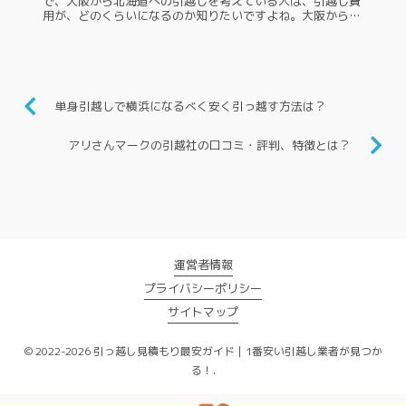
で、大阪から北海道への引越しを考えている人は、引越し費
用が、どのくらいになるのか知りたいですよね。大阪から北
海道までは、関西地方から北海道地方へと移動するのですか
ら、引越し費用は決して安...
単身引越しで横浜になるべく安く引っ越す方法は？
アリさんマークの引越社の口コミ・評判、特徴とは？
運営者情報
プライバシーポリシー
サイトマップ
© 2022-2026 引っ越し見積もり最安ガイド｜1番安い引越し業者が見つか
る！.