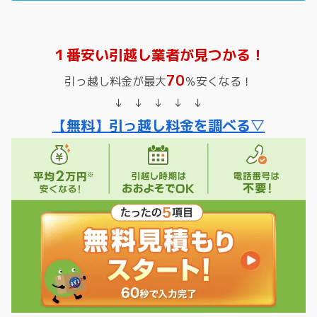
１番安い引越し業者が見つかる！
70
引っ越し料金が最大
％安くなる！
↓ ↓ ↓ ↓ ↓
【無料】引っ越し料金を調べる▽