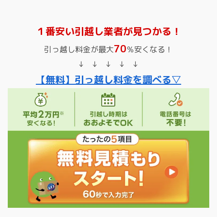
１番安い引越し業者が見つかる！
70
引っ越し料金が最大
％安くなる！
↓ ↓ ↓ ↓ ↓
【無料】引っ越し料金を調べる▽