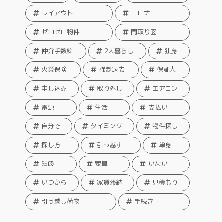
レイアウト
コロナ
ゼロゼロ物件
間取り図
仲介手数料
2人暮らし
独身
火災保険
強制退去
保証人
申し込み
取り外し
エアコン
電源
生活
支払い
自分で
タイミング
物件探し
探し方
引っ越す
単身
階段
家具
いない
いつから
家賃滞納
見積もり
引っ越し荷物
手続き