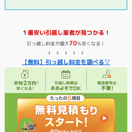
１番安い引越し業者が見つかる！
70
引っ越し料金が最大
％安くなる！
↓ ↓ ↓ ↓ ↓
【無料】引っ越し料金を調べる▽