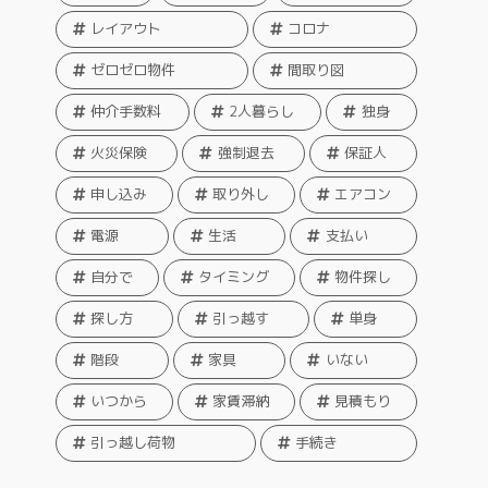
レイアウト
コロナ
ゼロゼロ物件
間取り図
仲介手数料
2人暮らし
独身
火災保険
強制退去
保証人
申し込み
取り外し
エアコン
電源
生活
支払い
自分で
タイミング
物件探し
探し方
引っ越す
単身
階段
家具
いない
いつから
家賃滞納
見積もり
引っ越し荷物
手続き