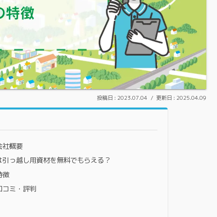
2023.07.04
2025.04.09
会社概要
は引っ越し用資材を無料でもらえる？
特徴
口コミ・評判