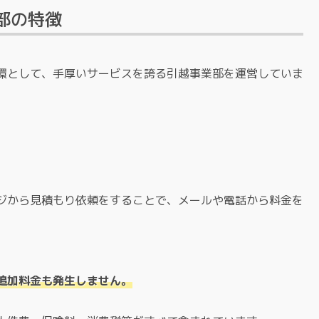
部の特徴
環として、手厚いサービスを誇る引越事業部を運営していま
ジから見積もり依頼をすることで、メールや電話から料金を
追加料金も発生しません。