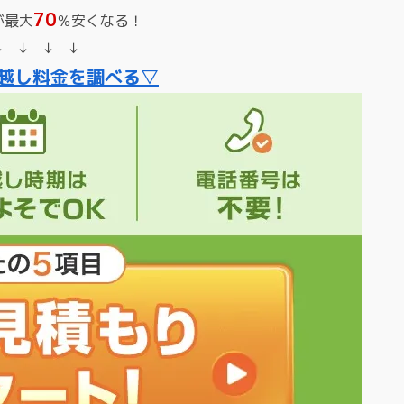
70
が最大
％安くなる！
↓ ↓ ↓ ↓
越し料金を調べる▽