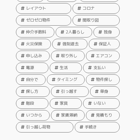
レイアウト
コロナ
ゼロゼロ物件
間取り図
仲介手数料
2人暮らし
独身
火災保険
強制退去
保証人
申し込み
取り外し
エアコン
電源
生活
支払い
自分で
タイミング
物件探し
探し方
引っ越す
単身
階段
家具
いない
いつから
家賃滞納
見積もり
引っ越し荷物
手続き