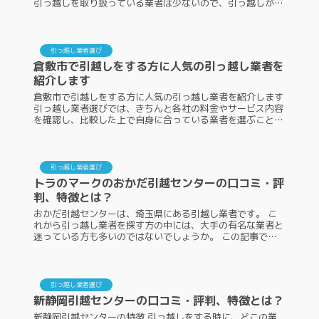
引っ越しを取り扱っている業者は少ないので、引っ越しが決
まったらできるだけ早く予約をしなくてはいけません。ACE
E...
引っ越し業者選び
倉敷市で引越しをする方に人気の引っ越し業者を
紹介します
倉敷市で引越しをする方に人気の引っ越し業者を紹介します
引っ越し業者選びでは、きちんと各社の料金やサービス内容
を確認し、比較した上で自身に合っている業者を選ぶことが
大切です。また、その際には、各社の口コミや人気度もチェ
ックしなければいけませ...
引っ越し業者選び
トラのマークのおかだ引越センターの口コミ・評
判、特徴とは？
おかだ引越センターは、埼玉県にある引越し業者です。 こ
れから引っ越し業者を探す方の中には、大手の有名な業者と
迷っている方も多いのではないでしょうか。 この記事で
は、おかだ引越センターの特徴や口コミ・評判を紹介します
ので、ぜひ参考にしてくださ...
引っ越し業者選び
新静岡引越センターの口コミ・評判、特徴とは？
新静岡引越センターの特徴 引っ越しをする時に、どこの業