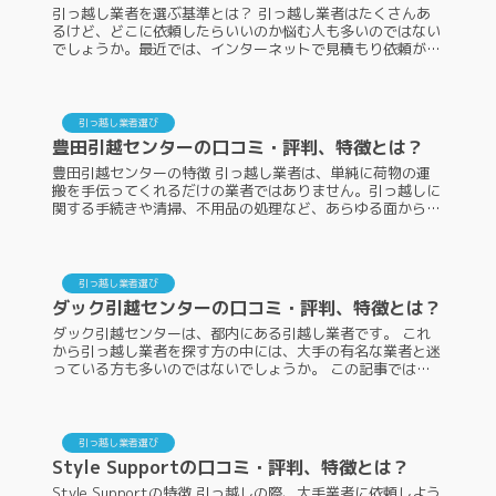
引っ越し業者を選ぶ基準とは？ 引っ越し業者はたくさんあ
るけど、どこに依頼したらいいのか悩む人も多いのではない
でしょうか。最近では、インターネットで見積もり依頼がで
きるようになりましたが、選択肢が増えすぎてどんな基準で
引っ越し業者を決めたらい...
引っ越し業者選び
豊田引越センターの口コミ・評判、特徴とは？
豊田引越センターの特徴 引っ越し業者は、単純に荷物の運
搬を手伝ってくれるだけの業者ではありません。引っ越しに
関する手続きや清掃、不用品の処理など、あらゆる面からサ
ポートを受けることができ、こちらはスムーズな新生活のス
タートにつながります。こ...
引っ越し業者選び
ダック引越センターの口コミ・評判、特徴とは？
ダック引越センターは、都内にある引越し業者です。 これ
から引っ越し業者を探す方の中には、大手の有名な業者と迷
っている方も多いのではないでしょうか。 この記事では、
ダック引越センターの特徴や口コミ・評判を紹介しますの
で、ぜひ参考にしてください...
引っ越し業者選び
Style Supportの口コミ・評判、特徴とは？
Style Supportの特徴 引っ越しの際、大手業者に依頼しよう