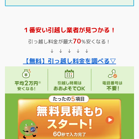
１番安い引越し業者が見つかる！
70
引っ越し料金が最大
％安くなる！
↓ ↓ ↓ ↓ ↓
【無料】引っ越し料金を調べる▽