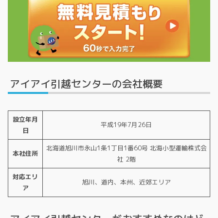
アイアイ引越センターの会社概要
設立年月
平成19年7月26日
日
北海道旭川市永山1条1丁目1番60号 北海小型運輸株式会
本社住所
社 2階
対応エリ
旭川、道内、本州、近郊エリア
ア