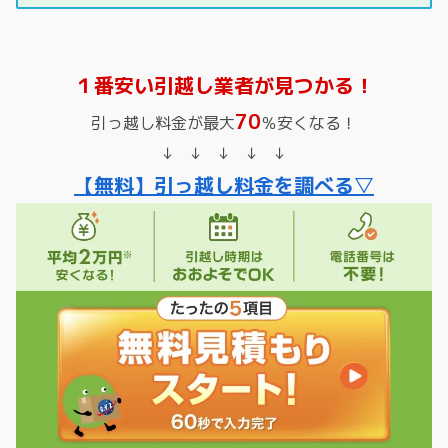
１番安い引越し業者が見つかる！
70
引っ越し料金が最大
％安くなる！
↓ ↓ ↓ ↓ ↓
【無料】引っ越し料金を調べる▽