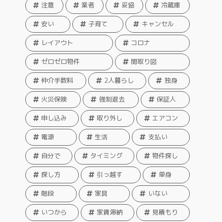
注意
業者
妥協
冷蔵庫
安い
子育て
キャンセル
レイアウト
コロナ
ゼロゼロ物件
間取り図
仲介手数料
2人暮らし
独身
火災保険
強制退去
保証人
申し込み
取り外し
エアコン
電源
生活
支払い
自分で
タイミング
物件探し
探し方
引っ越す
単身
階段
家具
いない
いつから
家賃滞納
見積もり