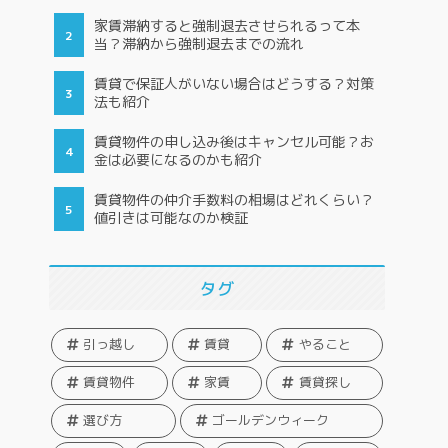
家賃滞納すると強制退去させられるって本
当？滞納から強制退去までの流れ
賃貸で保証人がいない場合はどうする？対策
法も紹介
賃貸物件の申し込み後はキャンセル可能？お
金は必要になるのかも紹介
賃貸物件の仲介手数料の相場はどれくらい？
値引きは可能なのか検証
タグ
引っ越し
賃貸
やること
賃貸物件
家賃
賃貸探し
選び方
ゴールデンウィーク