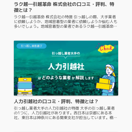
ラク越―引越革命 株式会社の口コミ・評判、特
徴とは？
ラク越―引越革命 株式会社の特徴 引っ越しの際、大手業者
に依頼しようか、地域密着型の業者に依頼しようか悩む人も
多いでしょう。地域密着型の業者であるラク越―引越革命
株式会社は、大手業者より知名度が低いので、知らない人も
いるかもしれません。ラ...
引っ越し業者選び
人力引越社の口コミ・評判、特徴とは？
引っ越し業者大手の人力引越社の特徴 大手の引っ越し業者
の1つに、人力引越社があります。西日本は京都にある本
社、東日本は神奈川にある関東支社が担当しています。格安
引っ越し業者としても有名な人力引越社ですが、どのような
業者なのかを知らなければ安...