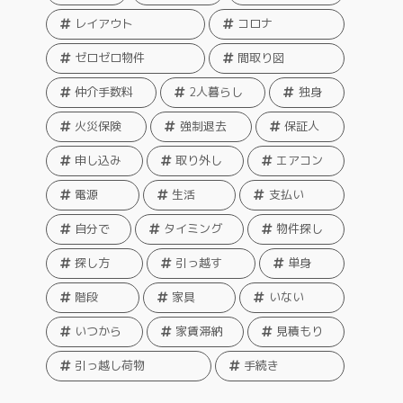
レイアウト
コロナ
ゼロゼロ物件
間取り図
仲介手数料
2人暮らし
独身
火災保険
強制退去
保証人
申し込み
取り外し
エアコン
電源
生活
支払い
自分で
タイミング
物件探し
探し方
引っ越す
単身
階段
家具
いない
いつから
家賃滞納
見積もり
引っ越し荷物
手続き