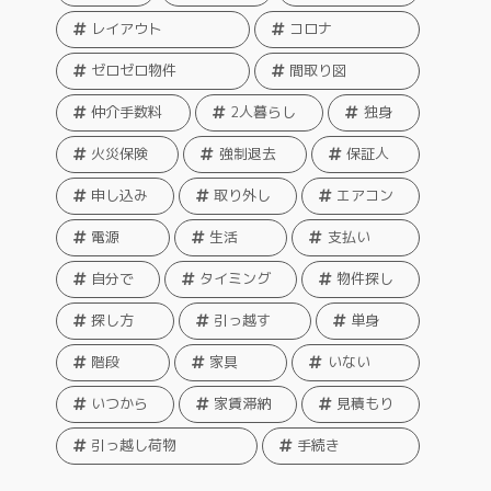
レイアウト
コロナ
ゼロゼロ物件
間取り図
仲介手数料
2人暮らし
独身
火災保険
強制退去
保証人
申し込み
取り外し
エアコン
電源
生活
支払い
自分で
タイミング
物件探し
探し方
引っ越す
単身
階段
家具
いない
いつから
家賃滞納
見積もり
引っ越し荷物
手続き