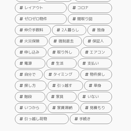
レイアウト
コロナ
ゼロゼロ物件
間取り図
仲介手数料
2人暮らし
独身
火災保険
強制退去
保証人
申し込み
取り外し
エアコン
電源
生活
支払い
自分で
タイミング
物件探し
探し方
引っ越す
単身
階段
家具
いない
いつから
家賃滞納
見積もり
引っ越し荷物
手続き