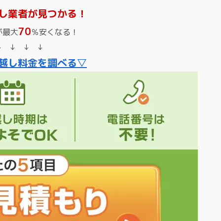
し業者が見つかる！
70
が最大
％安くなる！
↓ ↓ ↓ ↓
越し料金を調べる▽