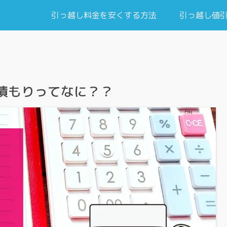
引っ越し料金を安くする方法
引っ越し値
積もりってなに？？