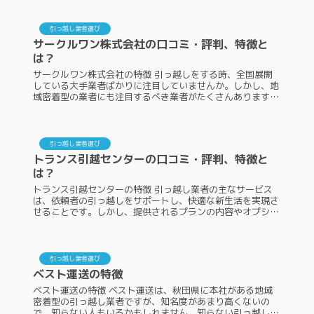
引越センターは、関西での引...
引っ越し業者選び
サークルワン株式会社の口コミ・評判、特徴と
は？
サークルワン株式会社の特徴 引っ越しをする時、全国展開
している大手業者ばかりに注目していませんか。しかし、地
域密着型の業者にも注目するべき業者がたくさんあります。
その中の一つが、サークルワン株式会社です。サークルワン
株式会社というのは具体的...
引っ越し業者選び
トランス引越センターの口コミ・評判、特徴と
は？
トランス引越センターの特徴 引っ越し業者の主なサービス
は、依頼者の引っ越しをサポートし、快適な新生活を実現さ
せることです。しかし、提供されるプランの内容やオプショ
ンサービス、料金はさまざまであり、1つとして同じ引っ越
し業者はありません。ここ...
引っ越し業者選び
ベスト運送の特徴
ベスト運送の特徴 ベスト運送は、秋田県に本社がある地域
密着型の引っ越し業者ですが、知名度があまり高くないの
で、知らない人もいるかもしれません。知らない引っ越し業