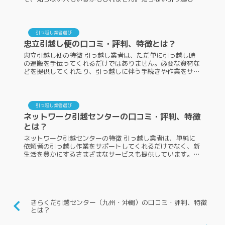
者には、自分の大切な荷物を任せていいのか不安になる人も
いるでしょう。そこで、ベス...
引っ越し業者選び
忠立引越し便の口コミ・評判、特徴とは？
忠立引越し便の特徴 引っ越し業者は、ただ単に引っ越し時
の運搬を手伝ってくれるだけではありません。必要な資材な
どを提供してくれたり、引っ越しに伴う手続きや作業をサポ
ート、アドバイスしてくれたりと、多方面から支えになって
くれます。ここからは、忠...
引っ越し業者選び
ネットワーク引越センターの口コミ・評判、特徴
とは？
ネットワーク引越センターの特徴 引っ越し業者は、単純に
依頼者の引っ越し作業をサポートしてくれるだけでなく、新
生活を豊かにするさまざまなサービスも提供しています。ま
た、こちらの内容については、業者ごとにそれぞれ異なりま
す。ここからは、ネットワ...
きらくだ引越センター（九州・沖縄）の口コミ・評判、特徴
とは？