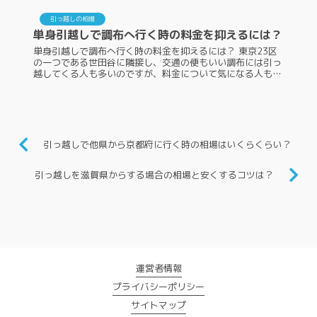
引っ越しの相場
単身引越しで調布へ行く時の料金を抑えるには？
単身引越しで調布へ行く時の料金を抑えるには？ 東京23区
の一つである世田谷に隣接し、交通の便もいい調布には引っ
越してくる人も多いのですが、料金について気になる人も多
いはずです。単身引越しで調布へ行く時の料金は、どのくら
いかかるのでしょうか。...
引っ越しで他県から京都府に行く時の相場はいくらくらい？
引っ越しを滋賀県からする場合の相場と安くするコツは？
運営者情報
プライバシーポリシー
サイトマップ