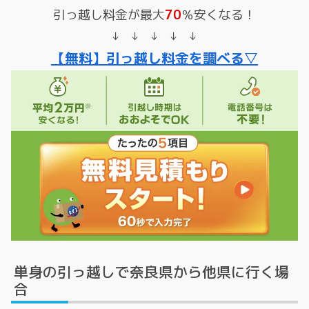
引っ越し料金が最大
70
％安くなる！
↓ ↓ ↓ ↓ ↓
【無料】引っ越し料金を調べる▽
単身の引っ越しで奈良県から他県に行く場
合