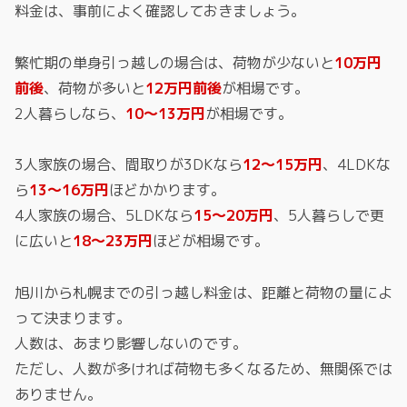
料金は、事前によく確認しておきましょう。
繁忙期の単身引っ越しの場合は、荷物が少ないと
10万円
前後
、荷物が多いと
12万円前後
が相場です。
2人暮らしなら、
10～13万円
が相場です。
3人家族の場合、間取りが3DKなら
12～15万円
、4LDKな
ら
13～16万円
ほどかかります。
4人家族の場合、5LDKなら
15～20万円
、5人暮らしで更
に広いと
18～23万円
ほどが相場です。
旭川から札幌までの引っ越し料金は、距離と荷物の量によ
って決まります。
人数は、あまり影響しないのです。
ただし、人数が多ければ荷物も多くなるため、無関係では
ありません。