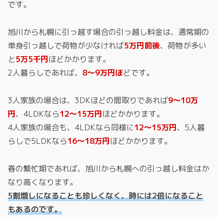
です。
旭川から札幌に引っ越す場合の引っ越し料金は、通常期の
単身引っ越しで荷物が少なければ
5万円前後
、荷物が多い
と
5万5千円
ほどかかります。
2人暮らしであれば、
8～9万円ほ
どです。
3人家族の場合は、3DKほどの間取りであれば
9～10万
円
、4LDKなら
12～15万円
ほどかかります。
4人家族の場合も、4LDKなら同様に
12～15万円
、5人暮
らしで5LDKなら
16～18万円
ほどかかります。
春の繁忙期であれば、旭川から札幌への引っ越し料金はか
なり高くなります。
5割増しになることも珍しくなく、時には2倍になること
もあるのです。