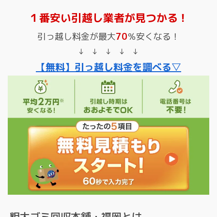
１番安い引越し業者が見つかる！
引っ越し料金が最大
70
％安くなる！
↓ ↓ ↓ ↓ ↓
【無料】引っ越し料金を調べる▽
粗大ゴミ回収本舗・福岡とは