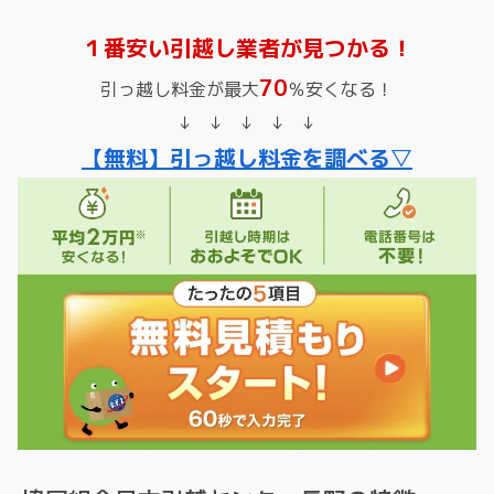
１番安い引越し業者が見つかる！
70
引っ越し料金が最大
％安くなる！
↓ ↓ ↓ ↓ ↓
【無料】引っ越し料金を調べる▽