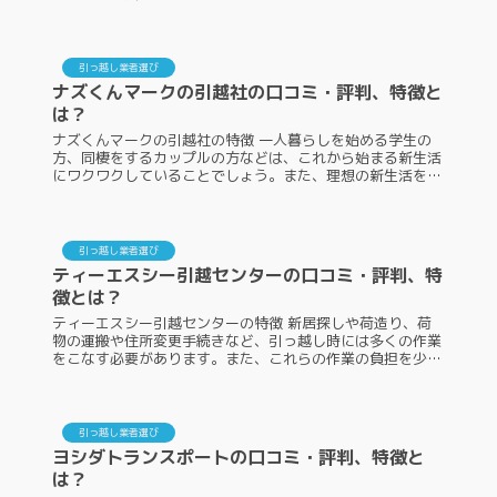
ます。あまり多くの人に知られていないため、引っ越しの依
頼をしようか悩...
引っ越し業者選び
ナズくんマークの引越社の口コミ・評判、特徴と
は？
ナズくんマークの引越社の特徴 一人暮らしを始める学生の
方、同棲をするカップルの方などは、これから始まる新生活
にワクワクしていることでしょう。また、理想の新生活をス
タートさせるには、引っ越しをスムーズに完了させる必要が
あり、そのときに頼りにな...
引っ越し業者選び
ティーエスシー引越センターの口コミ・評判、特
徴とは？
ティーエスシー引越センターの特徴 新居探しや荷造り、荷
物の運搬や住所変更手続きなど、引っ越し時には多くの作業
をこなす必要があります。また、これらの作業の負担を少し
でも減らすためには、優良かつサービスが充実した引っ越し
業者を選ぶことが大切です...
引っ越し業者選び
ヨシダトランスポートの口コミ・評判、特徴と
は？