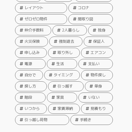
レイアウト
コロナ
ゼロゼロ物件
間取り図
仲介手数料
2人暮らし
独身
火災保険
強制退去
保証人
申し込み
取り外し
エアコン
電源
生活
支払い
自分で
タイミング
物件探し
探し方
引っ越す
単身
階段
家具
いない
いつから
家賃滞納
見積もり
引っ越し荷物
手続き