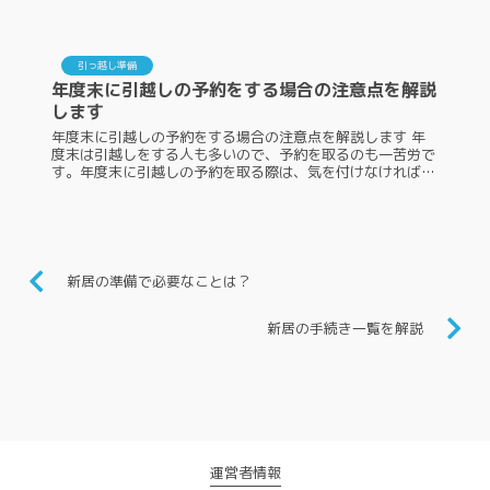
ります。中には、ついつい抜けてしまいやすいものもあり、
こちらは事前に押さえてお...
引っ越し準備
年度末に引越しの予約をする場合の注意点を解説
します
年度末に引越しの予約をする場合の注意点を解説します 年
度末は引越しをする人も多いので、予約を取るのも一苦労で
す。年度末に引越しの予約を取る際は、気を付けなければい
けない点がいくつかあります。また、知っておくことで得を
するポイントもいくつかあ...
新居の準備で必要なことは？
新居の手続き一覧を解説
運営者情報