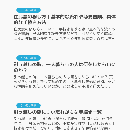
らいいのか、必要なものが...
引っ越し準備
住民票の移し方｜基本的な流れや必要書類、具体
的な手続き方法
住民票の移し方について、手続きをする際の基本的な流れや
必要書類、具体的な手続き方法などを、わかりやすく解説し
ます。住民票の移動は、日本国内で住所を変更する際に重要
な手続きであり、これを適切に行うことで、行政サービスの
利用や選挙権の行使、税金...
引っ越し準備
引っ越しの時、一人暮らしの人は何をしたらいい
のか？
引っ越しの時、一人暮らしの人は何をしたらいいのか？ 実
家から引っ越しをして初めての一人暮らしを始める時、何か
ら準備を始めたらいいのか、どのような手順で進めたらいい
のか悩む人も少なくないでしょう。新生活のスタートを上手
く切るためにも、引っ越し...
引っ越し準備
引っ越しの際につい忘れがちな手続き一覧
引っ越しの際につい忘れがちな手続き一覧 引っ越しを行う
際は、単純に荷物をまとめ、不動産会社や引っ越し業者と手
続きを行うだけでなく、他にもさまざまな手続きが必要にな