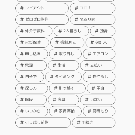
レイアウト
コロナ
ゼロゼロ物件
間取り図
仲介手数料
2人暮らし
独身
火災保険
強制退去
保証人
申し込み
取り外し
エアコン
電源
生活
支払い
自分で
タイミング
物件探し
探し方
引っ越す
単身
階段
家具
いない
いつから
家賃滞納
見積もり
引っ越し荷物
手続き