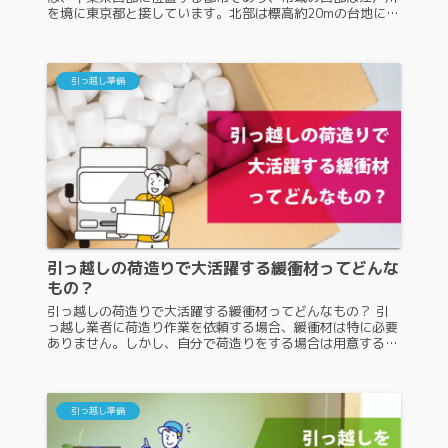
を境に東京都と接しています。北部は標高約20mの台地にな
っていて、梨栽培などの農業が盛んなほか、南部の東京湾に
面する市域は、京葉工業...
引っ越し準備
引っ越しの荷造りで大活躍する緩衝材ってどんな
もの？
引っ越しの荷造りで大活躍する緩衝材ってどんなもの？ 引
っ越し業者に荷造り作業を依頼する場合、緩衝材は特に必要
ありません。しかし、自分で荷造りをする場合は用意する必
要があります。引っ越しの荷造りでは、破損しやすいものを
梱包する時に使用する緩衝...
引っ越し準備