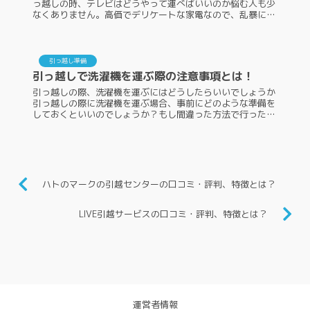
っ越しの時、テレビはどうやって運べばいいのか悩む人も少
なくありません。高価でデリケートな家電なので、乱暴に扱
うと液晶画面が割れる可能性があります。引っ越し先でテレ
ビのケーブルをつないでも...
引っ越し準備
引っ越しで洗濯機を運ぶ際の注意事項とは！
引っ越しの際、洗濯機を運ぶにはどうしたらいいでしょうか
引っ越しの際に洗濯機を運ぶ場合、事前にどのような準備を
しておくといいのでしょうか？もし間違った方法で行った
時、故障や破損の可能性があります。また、新居へ洗濯機を
運び終わった後は、正しく...
ハトのマークの引越センターの口コミ・評判、特徴とは？
LIVE引越サービスの口コミ・評判、特徴とは？
運営者情報