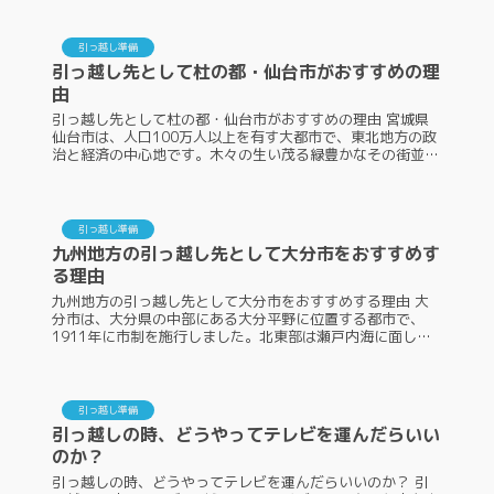
備を早く終わらせることがで...
引っ越し準備
引っ越し先として杜の都・仙台市がおすすめの理
由
引っ越し先として杜の都・仙台市がおすすめの理由 宮城県
仙台市は、人口100万人以上を有す大都市で、東北地方の政
治と経済の中心地です。木々の生い茂る緑豊かなその街並み
から、杜の都とも呼ばれていて、こちらのエリアは住みやす
さにも優れていると評判...
引っ越し準備
九州地方の引っ越し先として大分市をおすすめす
る理由
九州地方の引っ越し先として大分市をおすすめする理由 大
分市は、大分県の中部にある大分平野に位置する都市で、
1911年に市制を施行しました。北東部は瀬戸内海に面し、
瀬戸内海気候に属した温暖な気候で、市内には古墳や石仏な
ど、貴重な史跡や文化財が...
引っ越し準備
引っ越しの時、どうやってテレビを運んだらいい
のか？
引っ越しの時、どうやってテレビを運んだらいいのか？ 引