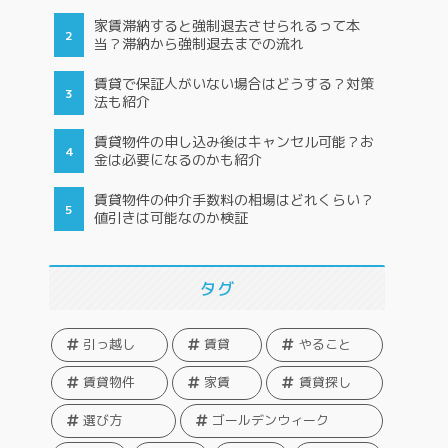
家賃滞納すると強制退去させられるって本
当？滞納から強制退去までの流れ
賃貸で保証人がいない場合はどうする？対策
法も紹介
賃貸物件の申し込み後はキャンセル可能？お
金は必要になるのかも紹介
賃貸物件の仲介手数料の相場はどれくらい？
値引きは可能なのか検証
タグ
引っ越し
賃貸
やること
賃貸物件
家賃
賃貸探し
選び方
ゴールデンウィーク