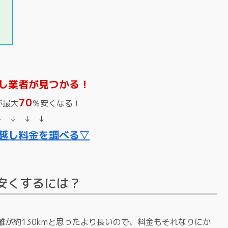
し業者が見つかる！
70
が最大
％安くなる！
↓ ↓ ↓ ↓
越し料金を調べる▽
安くするには？
が約130kmと思ったより長いので、料金もそれなりにか