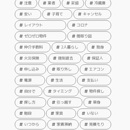
注意
業者
妥協
冷蔵庫
安い
子育て
キャンセル
レイアウト
コロナ
ゼロゼロ物件
間取り図
仲介手数料
2人暮らし
独身
火災保険
強制退去
保証人
申し込み
取り外し
エアコン
電源
生活
支払い
自分で
タイミング
物件探し
探し方
引っ越す
単身
階段
家具
いない
いつから
家賃滞納
見積もり