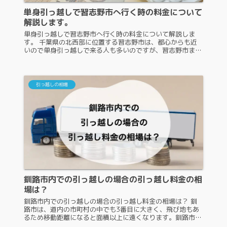
単身引っ越しで習志野市へ行く時の料金について
解説します。
単身引っ越しで習志野市へ行く時の料金について解説しま
す。 千葉県の北西部に位置する習志野市は、都心からも近
いので単身引っ越しで来る人も多いのですが、習志野市まで
行く料金が気になりますよね。もし料金が高ければ、引っ越
すことを悩む人もいるでしょ...
引っ越しの相場
釧路市内での引っ越しの場合の引っ越し料金の相
場は？
釧路市内での引っ越しの場合の引っ越し料金の相場は？ 釧
路市は、道内の市町村の中でも3番目に大きく、飛び地もあ
るため移動距離になると面積以上に遠くなります。釧路市内
で引っ越しをする場合、引っ越し料金はいくらくらいになる